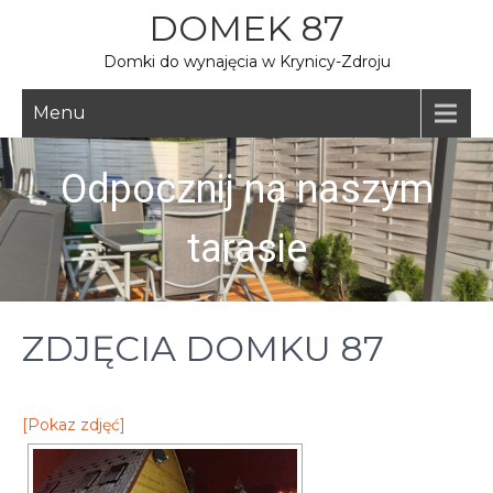
Skip
DOMEK 87
to
Domki do wynajęcia w Krynicy-Zdroju
content
Menu
Odpocznij na naszym
tarasie
ZDJĘCIA DOMKU 87
[Pokaz zdjęć]